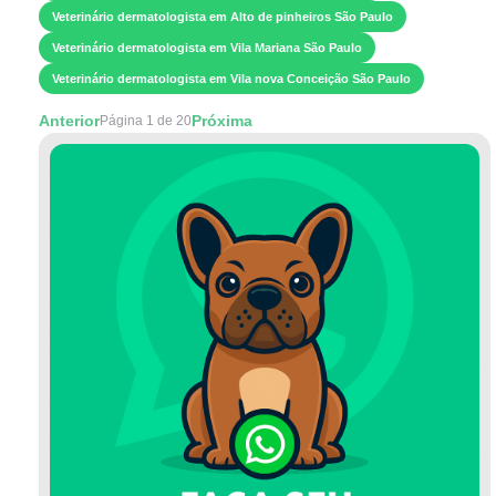
Veterinário dermatologista em Alto de pinheiros São Paulo
Veterinário dermatologista em Vila Mariana São Paulo
Veterinário dermatologista em Vila nova Conceição São Paulo
Anterior
Próxima
Página 1 de 20