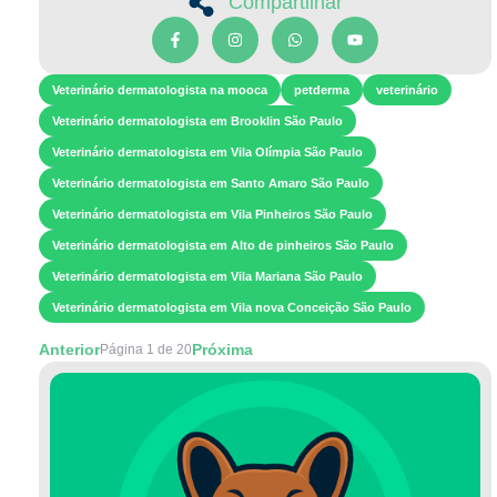
Compartilhar
Veterinário dermatologista na mooca
petderma
veterinário
Veterinário dermatologista em Brooklin São Paulo
Veterinário dermatologista em Vila Olímpia São Paulo
Veterinário dermatologista em Santo Amaro São Paulo
Veterinário dermatologista em Vila Pinheiros São Paulo
Veterinário dermatologista em Alto de pinheiros São Paulo
Veterinário dermatologista em Vila Mariana São Paulo
Veterinário dermatologista em Vila nova Conceição São Paulo
Anterior
Próxima
Página 1 de 20