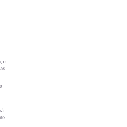
, o
ias
s
rá
nte