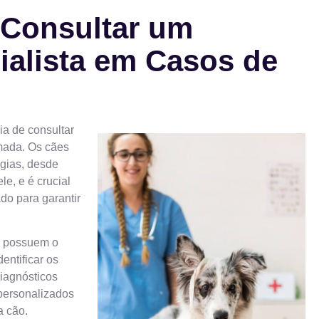
 Consultar um
ialista em Casos de
ia de consultar
imada. Os cães
gias, desde
le, e é crucial
do para garantir
as possuem o
entificar os
diagnósticos
personalizados
a cão.