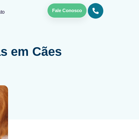
Fale Conosco
to
ias em Cães