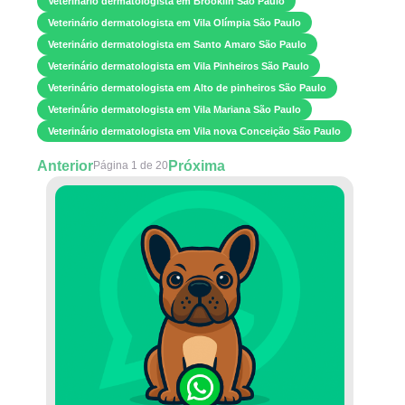
Veterinário dermatologista em Brooklin São Paulo
Veterinário dermatologista em Vila Olímpia São Paulo
Veterinário dermatologista em Santo Amaro São Paulo
Veterinário dermatologista em Vila Pinheiros São Paulo
Veterinário dermatologista em Alto de pinheiros São Paulo
Veterinário dermatologista em Vila Mariana São Paulo
Veterinário dermatologista em Vila nova Conceição São Paulo
Anterior
Próxima
Página 1 de 20