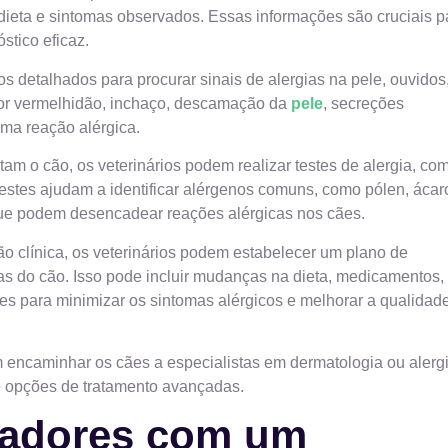
ieta e sintomas observados. Essas informações são cruciais p
stico eficaz.
os detalhados para procurar sinais de alergias na pele, ouvidos
 por vermelhidão, inchaço, descamação da
pele
, secreções
ma reação alérgica.
tam o cão, os veterinários podem realizar testes de alergia, co
testes ajudam a identificar alérgenos comuns, como pólen, ácar
 que podem desencadear reações alérgicas nos cães.
o clínica, os veterinários podem estabelecer um plano de
ias do cão. Isso pode incluir mudanças na dieta, medicamentos,
ões para minimizar os sintomas alérgicos e melhorar a qualidad
 encaminhar os cães a especialistas em dermatologia ou alerg
e opções de tratamento avançadas.
vadores com um