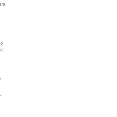
ara
,
mo
os,
e
ia