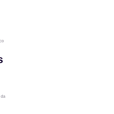
ico
s
 da