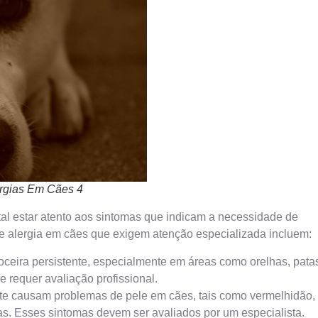
ergias Em Cães 4
tal estar atento aos sintomas que indicam a necessidade de
e alergia em cães que exigem atenção especializada incluem:
ceira persistente, especialmente em áreas como orelhas, pata
e requer avaliação profissional.
te causam problemas de pele em cães, tais como vermelhidão,
s. Esses sintomas devem ser avaliados por um especialista.