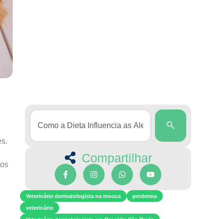
es.
Compartilhar
mos
Veterinário dermatologista na mooca
petderma
veterinário