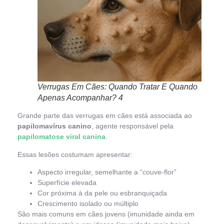
Verrugas Em Cães: Quando Tratar E Quando
Apenas Acompanhar? 4
Grande parte das verrugas em cães está associada ao
papilomavírus canino
, agente responsável pela
papilomatose viral canina
.
Essas lesões costumam apresentar:
Aspecto irregular, semelhante a “couve-flor”
Superfície elevada
Cor próxima à da pele ou esbranquiçada
Crescimento isolado ou múltiplo
São mais comuns em cães jovens (imunidade ainda em