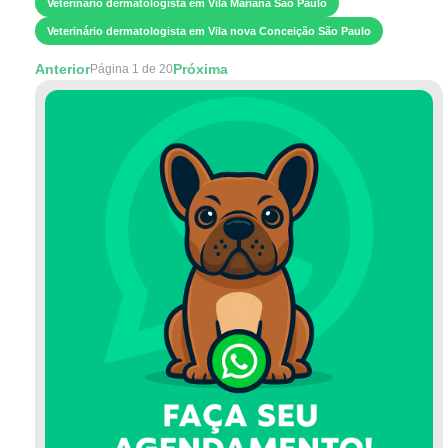
Veterinário dermatologista em Vila Mariana São Paulo
Veterinário dermatologista em Vila nova Conceição São Paulo
Anterior
Próxima
Página 1 de 20