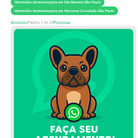
Veterinário dermatologista em Vila Mariana São Paulo
Veterinário dermatologista em Vila nova Conceição São Paulo
Anterior
Próxima
Página 1 de 20