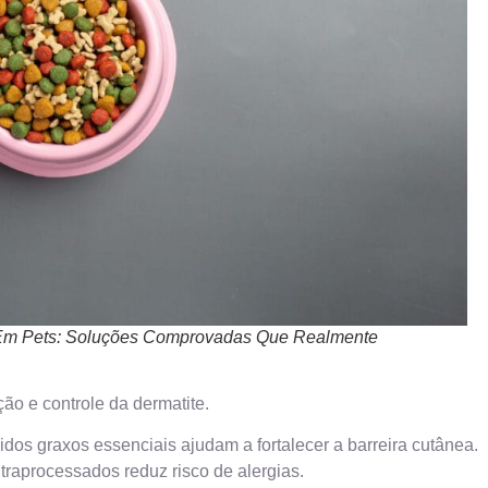
 Em Pets: Soluções Comprovadas Que Realmente
ão e controle da dermatite.
idos graxos essenciais ajudam a fortalecer a barreira cutânea.
ltraprocessados reduz risco de alergias.