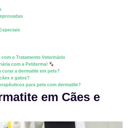
s
omprovadas
Especiais
com o Tratamento Veterinário
nária com a Petderma!
curar a dermatite em pets?
 cães e gatos?
terapêuticos para pets com dermatite?
matite em Cães e