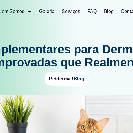
uem Somos
Galeria
Serviços
FAQ
Blog
Conta
plementares para Derma
mprovadas que Realmen
Blog
Petderma /