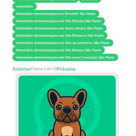
veterinário
Veterinário dermatologista em Brooklin São Paulo
Veterinário dermatologista em Vila Olímpia São Paulo
Veterinário dermatologista em Santo Amaro São Paulo
Veterinário dermatologista em Vila Pinheiros São Paulo
Veterinário dermatologista em Alto de pinheiros São Paulo
Veterinário dermatologista em Vila Mariana São Paulo
Veterinário dermatologista em Vila nova Conceição São Paulo
Anterior
Próxima
Página 1 de 20