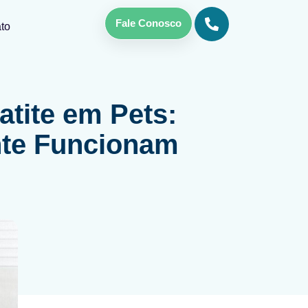
Fale Conosco
to
tite em Pets:
te Funcionam