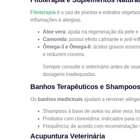
Fitoterapia
é o uso de plantas e extratos vegetais
inflamações e alergias.
Aloe vera
: ajuda na regeneração da pele e a
Camomila
: possui efeito calmante e anti-i
Ômega-3 e Ômega-6
: ácidos graxos esse
e reduzem coceira.
Sempre consulte o veterinário antes de usar
dosagens inadequadas.
Banhos Terapêuticos e Shampoos
Os
banhos medicinais
ajudam a remover alérgeno
Shampoos à base de aveia ou aloe vera: hid
Produtos com clorexidina: indicados para c
Frequência: de acordo com recomendação v
Acupuntura Veterinária