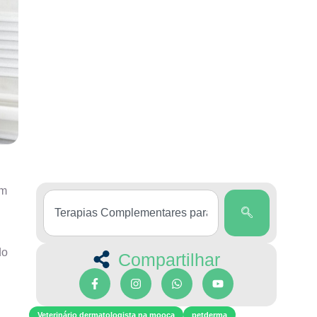
ém
do
Compartilhar
Veterinário dermatologista na mooca
petderma