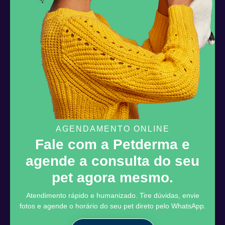
AGENDAMENTO ONLINE
Fale com a Petderma e
agende a consulta do seu
pet agora mesmo.
Atendimento rápido e humanizado. Tire dúvidas, envie
fotos e agende o horário do seu pet direto pelo WhatsApp.