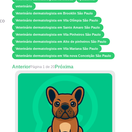
veterinário
Veterinário dermatologista em Brooklin São Paulo
ico
Veterinário dermatologista em Vila Olímpia São Paulo
Veterinário dermatologista em Santo Amaro São Paulo
Veterinário dermatologista em Vila Pinheiros São Paulo
Veterinário dermatologista em Alto de pinheiros São Paulo
Veterinário dermatologista em Vila Mariana São Paulo
Veterinário dermatologista em Vila nova Conceição São Paulo
Anterior
Próxima
Página 1 de 20