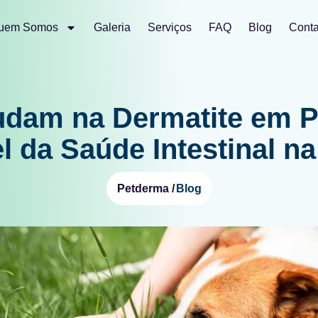
uem Somos
Galeria
Serviços
FAQ
Blog
Conta
judam na Dermatite em P
l da Saúde Intestinal na
Blog
Petderma /