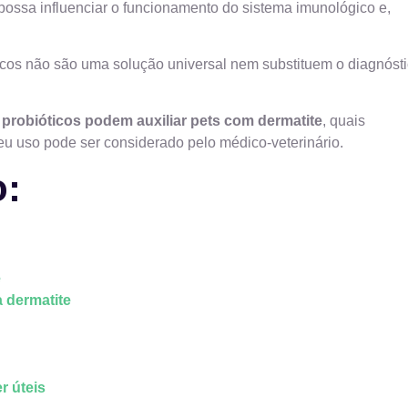
al possa influenciar o funcionamento do sistema imunológico e,
ticos não são uma solução universal nem substituem o diagnóst
s
probióticos podem auxiliar pets com dermatite
, quais
u uso pode ser considerado pelo médico-veterinário.
o:
e
 dermatite
r úteis