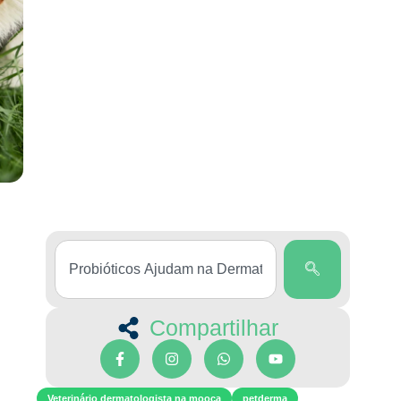
Compartilhar
Veterinário dermatologista na mooca
petderma