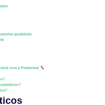
iadas
 mesma qualidade
ele
nária com a Petderma!
es?
probióticos?
ino?
ticos