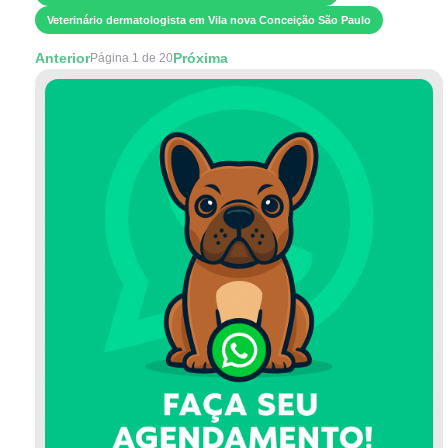
Veterinário dermatologista em Vila nova Conceição São Paulo
Anterior
Próxima
Página 1 de 20