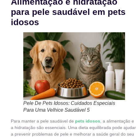
Alimentação e hidratação
para pele saudável em pets
idosos
Pele De Pets Idosos: Cuidados Especiais
Para Uma Velhice Saudável 5
Para manter a pele saudável de
pets idosos
, a alimentação e
a hidratação são essenciais. Uma dieta equilibrada pode ajudar
a prevenir problemas de pele e melhorar a saúde geral do seu