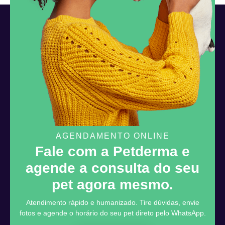
AGENDAMENTO ONLINE
Fale com a Petderma e
agende a consulta do seu
pet agora mesmo.
Atendimento rápido e humanizado. Tire dúvidas, envie
fotos e agende o horário do seu pet direto pelo WhatsApp.