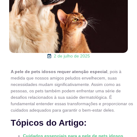
2 de julho de 2025
A pele de pets idosos requer atenção especial
, pois à
medida que nossos amigos peludos envelhecem, suas
necessidades mudam significativamente. Assim como as
pessoas, os pets também podem enfrentar uma série de
desafios relacionados à sua saúde dermatológica. É
fundamental entender essas transformações e proporcionar os
cuidados adequados para garantir o bem-estar deles.
Tópicos do Artigo:
Cuidados essenciais para a pele de pets idosos