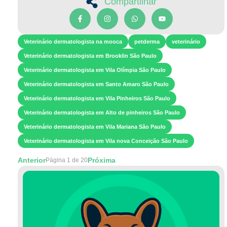
Compartilhar
Veterinário dermatologista na mooca
petderma
veterinário
Veterinário dermatologista em Brooklin São Paulo
Veterinário dermatologista em Vila Olímpia São Paulo
Veterinário dermatologista em Santo Amaro São Paulo
Veterinário dermatologista em Vila Pinheiros São Paulo
Veterinário dermatologista em Alto de pinheiros São Paulo
Veterinário dermatologista em Vila Mariana São Paulo
Veterinário dermatologista em Vila nova Conceição São Paulo
Anterior
Próxima
Página 1 de 20