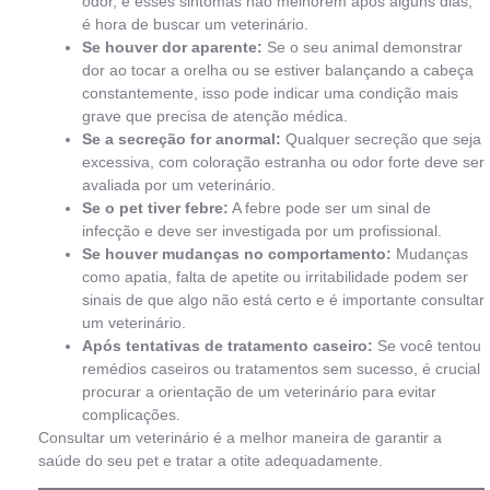
odor, e esses sintomas não melhorem após alguns dias,
é hora de buscar um veterinário.
Se houver dor aparente:
Se o seu animal demonstrar
dor ao tocar a orelha ou se estiver balançando a cabeça
constantemente, isso pode indicar uma condição mais
grave que precisa de atenção médica.
Se a secreção for anormal:
Qualquer secreção que seja
excessiva, com coloração estranha ou odor forte deve ser
avaliada por um veterinário.
Se o pet tiver febre:
A febre pode ser um sinal de
infecção e deve ser investigada por um profissional.
Se houver mudanças no comportamento:
Mudanças
como apatia, falta de apetite ou irritabilidade podem ser
sinais de que algo não está certo e é importante consultar
um veterinário.
Após tentativas de tratamento caseiro:
Se você tentou
remédios caseiros ou tratamentos sem sucesso, é crucial
procurar a orientação de um veterinário para evitar
complicações.
Consultar um veterinário é a melhor maneira de garantir a
saúde do seu pet e tratar a otite adequadamente.