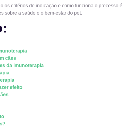
o os critérios de indicação e como funciona o processo é
s sobre a saúde e o bem-estar do pet.
o:
imunoterapia
em cães
tes da imunoterapia
apia
erapia
zer efeito
cães
to
os?