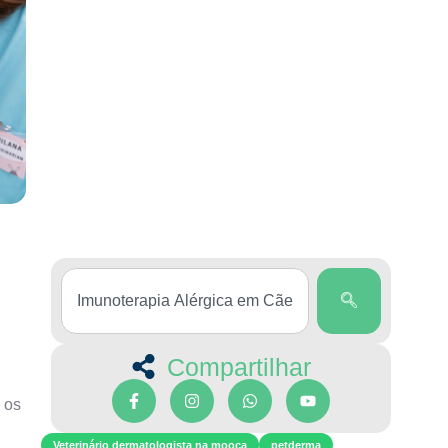
Compartilhar
 os
Veterinário dermatologista na mooca
petderma