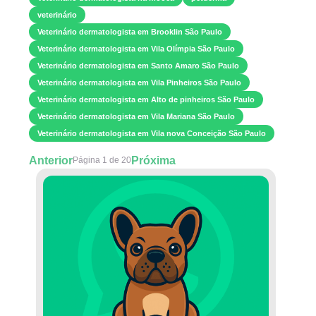
veterinário
Veterinário dermatologista em Brooklin São Paulo
Veterinário dermatologista em Vila Olímpia São Paulo
Veterinário dermatologista em Santo Amaro São Paulo
Veterinário dermatologista em Vila Pinheiros São Paulo
Veterinário dermatologista em Alto de pinheiros São Paulo
Veterinário dermatologista em Vila Mariana São Paulo
Veterinário dermatologista em Vila nova Conceição São Paulo
Anterior
Próxima
Página 1 de 20