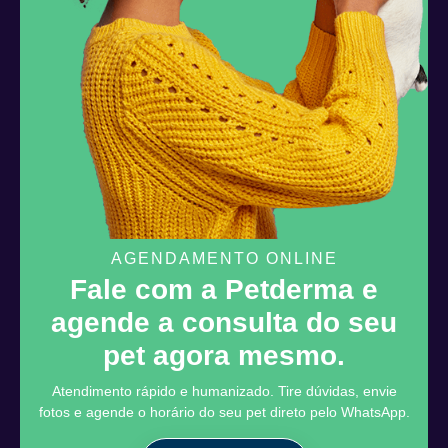
AGENDAMENTO ONLINE
Fale com a Petderma e
agende a consulta do seu
pet agora mesmo.
Atendimento rápido e humanizado. Tire dúvidas, envie
fotos e agende o horário do seu pet direto pelo WhatsApp.