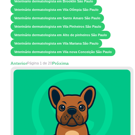
Veterinário dermatologista em Brooklin São Paulo
Veterinário dermatologista em Vila Olímpia São Paulo
Veterinário dermatologista em Santo Amaro São Paulo
Veterinário dermatologista em Vila Pinheiros São Paulo
Veterinário dermatologista em Alto de pinheiros São Paulo
Veterinário dermatologista em Vila Mariana São Paulo
Veterinário dermatologista em Vila nova Conceição São Paulo
Anterior
Próxima
Página 1 de 20