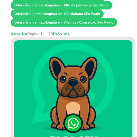
Veterinário dermatologista em Alto de pinheiros São Paulo
Veterinário dermatologista em Vila Mariana São Paulo
Veterinário dermatologista em Vila nova Conceição São Paulo
Anterior
Próxima
Página 1 de 20