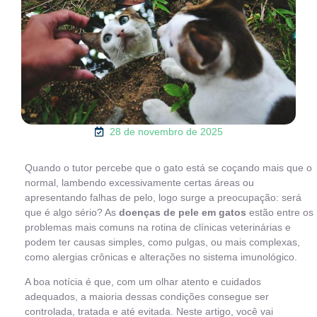
28 de novembro de 2025
Quando o tutor percebe que o gato está se coçando mais que o
normal, lambendo excessivamente certas áreas ou
apresentando falhas de pelo, logo surge a preocupação: será
que é algo sério? As
doenças de pele em gatos
estão entre os
problemas mais comuns na rotina de clínicas veterinárias e
podem ter causas simples, como pulgas, ou mais complexas,
como alergias crônicas e alterações no sistema imunológico.
A boa notícia é que, com um olhar atento e cuidados
adequados, a maioria dessas condições consegue ser
controlada, tratada e até evitada. Neste artigo, você vai