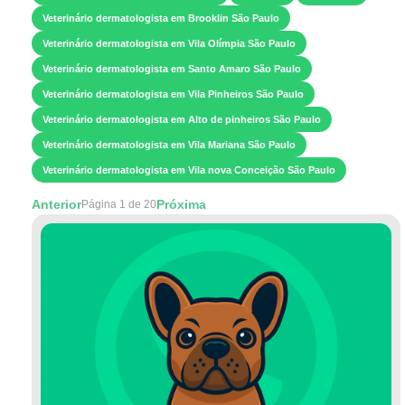
Veterinário dermatologista em Brooklin São Paulo
Veterinário dermatologista em Vila Olímpia São Paulo
Veterinário dermatologista em Santo Amaro São Paulo
Veterinário dermatologista em Vila Pinheiros São Paulo
Veterinário dermatologista em Alto de pinheiros São Paulo
Veterinário dermatologista em Vila Mariana São Paulo
Veterinário dermatologista em Vila nova Conceição São Paulo
Anterior
Próxima
Página 1 de 20