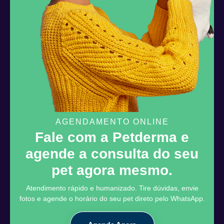
AGENDAMENTO ONLINE
Fale com a Petderma e
agende a consulta do seu
pet agora mesmo.
Atendimento rápido e humanizado. Tire dúvidas, envie
fotos e agende o horário do seu pet direto pelo WhatsApp.