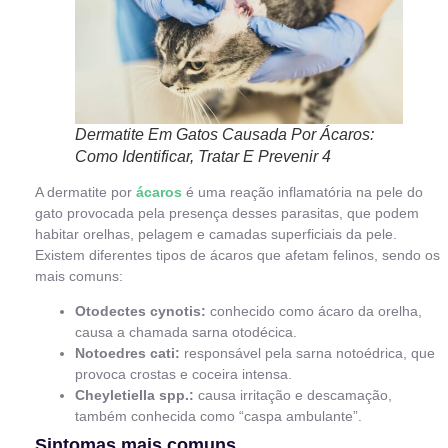
Dermatite Em Gatos Causada Por Ácaros:
Como Identificar, Tratar E Prevenir 4
A dermatite por
ácaros
é uma reação inflamatória na pele do
gato provocada pela presença desses parasitas, que podem
habitar orelhas, pelagem e camadas superficiais da pele.
Existem diferentes tipos de ácaros que afetam felinos, sendo os
mais comuns:
Otodectes cynotis:
conhecido como ácaro da orelha,
causa a chamada sarna otodécica.
Notoedres cati:
responsável pela sarna notoédrica, que
provoca crostas e coceira intensa.
Cheyletiella spp.:
causa irritação e descamação,
também conhecida como “caspa ambulante”.
Sintomas mais comuns