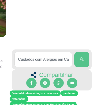
As
 é
Compartilhar
,
Veterinário dermatologista na mooca
petderma
veterinário
Veterinário dermatologista em Brooklin São Paulo