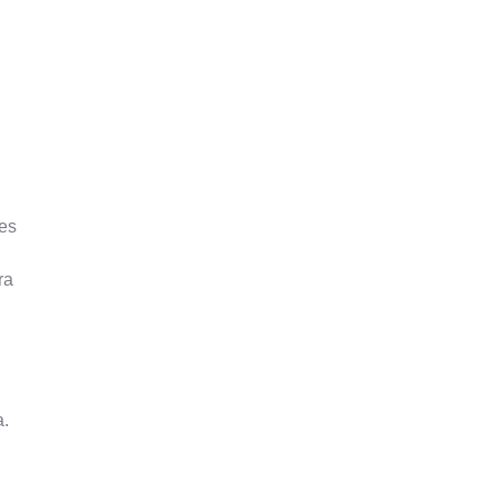
ães
ra
a.