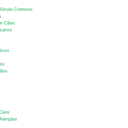
 Sinais Comuns
s
em Cães
Ácaros
nicos
io
Cães
 Cães
Alergias