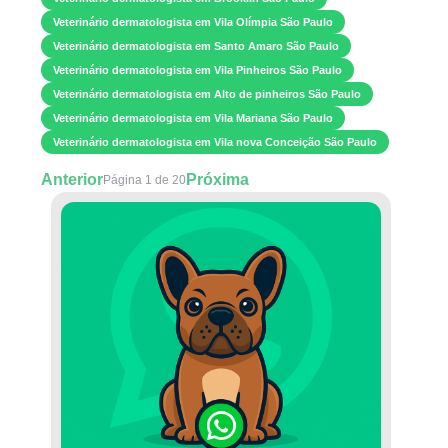
Veterinário dermatologista em Vila Olímpia São Paulo
Veterinário dermatologista em Santo Amaro São Paulo
Veterinário dermatologista em Vila Pinheiros São Paulo
Veterinário dermatologista em Alto de pinheiros São Paulo
Veterinário dermatologista em Vila Mariana São Paulo
Veterinário dermatologista em Vila nova Conceição São Paulo
Anterior
Próxima
Página 1 de 20