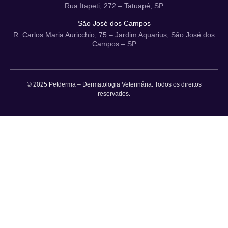
Rua Itapeti, 272 – Tatuapé, SP
São José dos Campos
R. Carlos Maria Auricchio, 75 – Jardim Aquarius, São José dos
Campos – SP
© 2025 Petderma – Dermatologia Veterinária. Todos os direitos
reservados.