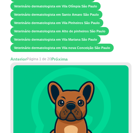
Veterinário dermatologista em Vila Olímpia São Paulo
Veterinário dermatologista em Santo Amaro São Paulo
Veterinário dermatologista em Vila Pinheiros São Paulo
Veterinário dermatologista em Alto de pinheiros São Paulo
Veterinário dermatologista em Vila Mariana São Paulo
Veterinário dermatologista em Vila nova Conceição São Paulo
Anterior
Próxima
Página 1 de 20