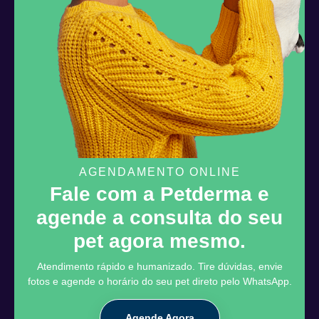
AGENDAMENTO ONLINE
Fale com a Petderma e
agende a consulta do seu
pet agora mesmo.
Atendimento rápido e humanizado. Tire dúvidas, envie
fotos e agende o horário do seu pet direto pelo WhatsApp.
Agende Agora